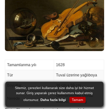
Tamamlanma yılı
1628
Tür
Tuval üzerine yağlıboya
Boyutlar
36 cm x 59 cm
Sitemiz, çerezleri kullanarak size daha iyi bir hizmet
sunar. Giriş yaparak çerez kullanımını kabul etmiş
Germanisches Ulusal
Nerede
olursunuz.
Daha fazla bilgi
Tamam
Müzesi, Nürnberg