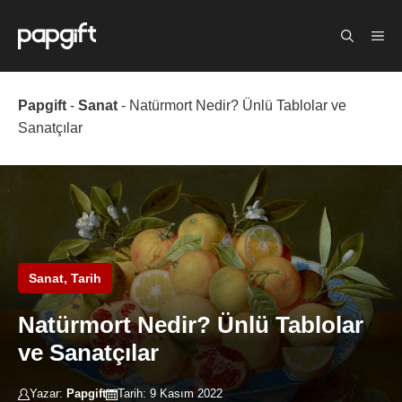
İçeriğe
atla
Me
Papgift
-
Sanat
-
Natürmort Nedir? Ünlü Tablolar ve
Sanatçılar
Sanat
,
Tarih
Natürmort Nedir? Ünlü Tablolar
ve Sanatçılar
Yazar:
Papgift
Tarih:
9 Kasım 2022