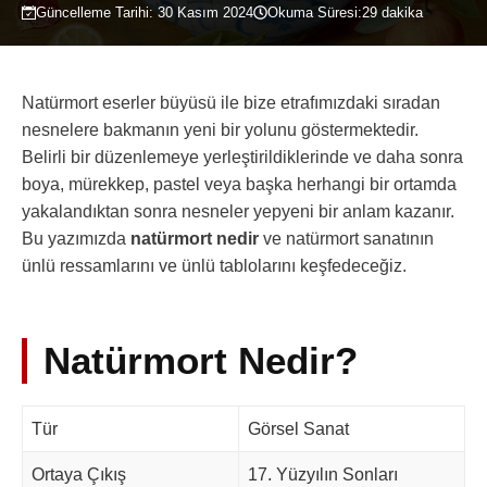
Güncelleme Tarihi:
30 Kasım 2024
Okuma Süresi:
29 dakika
Natürmort eserler büyüsü ile bize etrafımızdaki sıradan
nesnelere bakmanın yeni bir yolunu göstermektedir.
Belirli bir düzenlemeye yerleştirildiklerinde ve daha sonra
boya, mürekkep, pastel veya başka herhangi bir ortamda
yakalandıktan sonra nesneler yepyeni bir anlam kazanır.
Bu yazımızda
natürmort nedir
ve natürmort sanatının
ünlü ressamlarını ve ünlü tablolarını keşfedeceğiz.
Natürmort Nedir?
Tür
Görsel Sanat
Ortaya Çıkış
17. Yüzyılın Sonları